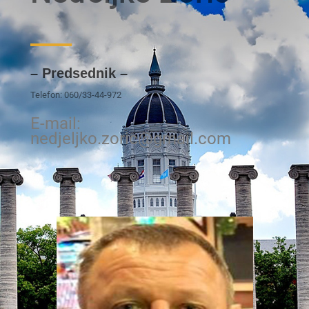
– Predsednik –
Telefon: 060/33-44-972
E-mail:
nedjeljko.zoric@gmail.com