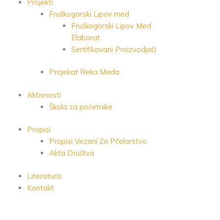
Projekti
Fruškogorski Lipov med
Fruškogorski Lipov Med
Elaborat
Sertifikovani Proizvodjači
Projekat Reka Meda
Aktivnosti
Škola za početnike
Propisi
Propisi Vezani Za Pčelarstvo
Akta Društva
Literatura
Kontakt