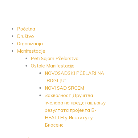
Skip
to
content
Početna
Društvo
Organizacija
Manifestacije
Peti Sajam Pčelarstva
Ostale Manifestacije
NOVOSADSKI PČELARI NA
,,ROGLJU“
NOVI SAD SRCEM
Захвалност Друштва
пчелара на представљању
резултата пројекта B-
HEALTH у Институту
Биосенс