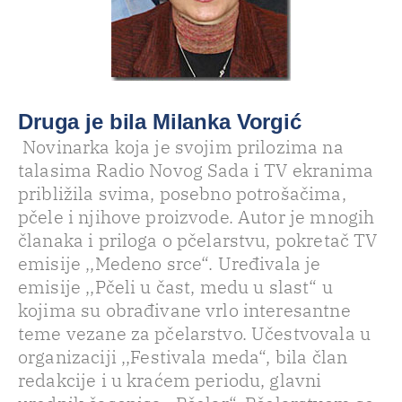
Druga je bila Milanka Vorgić
Novinarka koja je svojim prilozima na
talasima Radio Novog Sada i TV ekranima
približila svima, posebno potrošačima,
pčele i njihove proizvode. Autor je mnogih
članaka i priloga o pčelarstvu, pokretač TV
emisije ,,Medeno srce“. Uređivala je
emisije ,,Pčeli u čast, medu u slast“ u
kojima su obrađivane vrlo interesantne
teme vezane za pčelarstvo. Učestvovala u
organizaciji ,,Festivala meda“, bila član
redakcije i u kraćem periodu, glavni