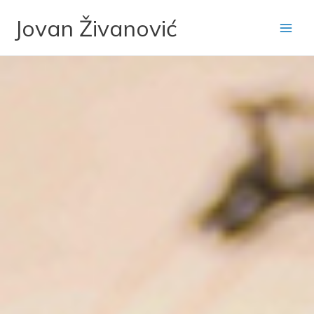
Skip
Jovan Živanović
to
content