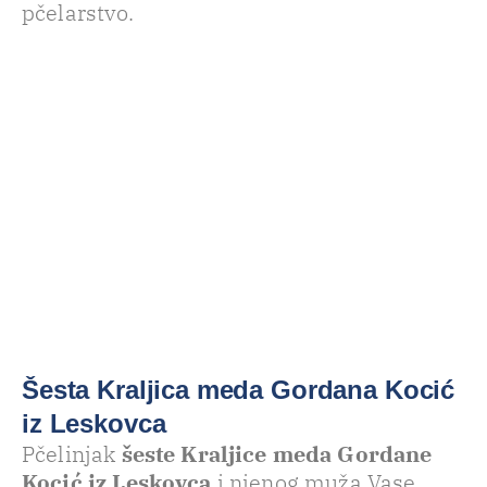
pčelarstvo.
Šesta Kraljica meda Gordana Kocić
iz Leskovca
Pčelinjak
šeste Kraljice meda Gordane
Kocić iz Leskovca
i njenog muža Vase,