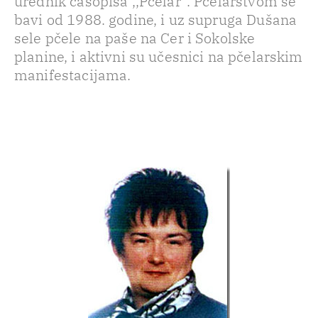
urednik časopisa ,,Pčelar“. Pčelarstvom se
bavi od 1988. godine, i uz supruga Dušana
sele pčele na paše na Cer i Sokolske
planine, i aktivni su učesnici na pčelarskim
manifestacijama.