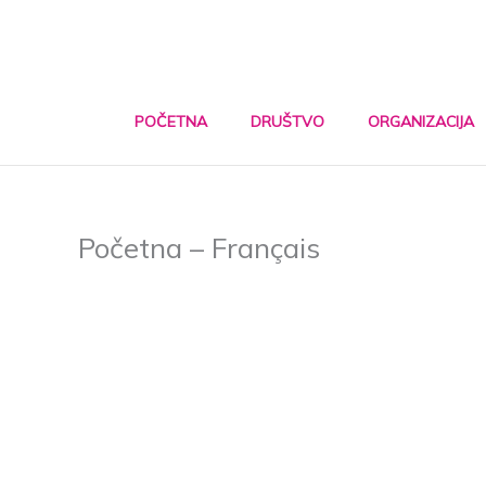
Skip
to
content
POČETNA
DRUŠTVO
ORGANIZACIJA
Početna – Français