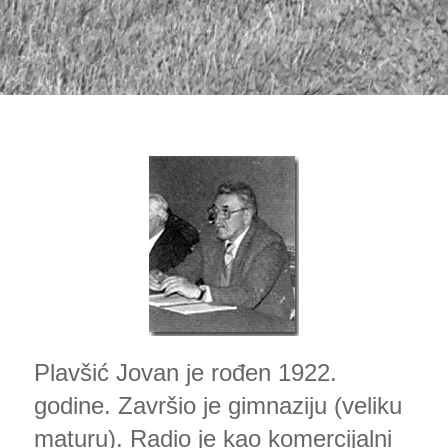
Plavšić Jovan je rođen 1922.
godine. Završio je gimnaziju (veliku
maturu). Radio je kao komercijalni