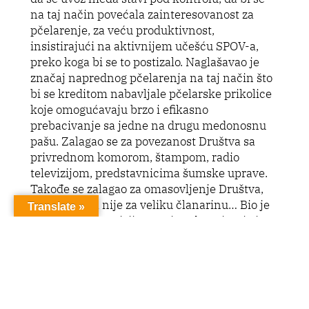
na taj način povećala zainteresovanost za
pčelarenje, za veću produktivnost,
insistirajući na aktivnijem učešću SPOV-a,
preko koga bi se to postizalo. Naglašavao je
značaj naprednog pčelarenja na taj način što
bi se kreditom nabavljale pčelarske prikolice
koje omogućavaju brzo i efikasno
prebacivanje sa jedne na drugu medonosnu
pašu. Zalagao se za povezanost Društva sa
privrednom komorom, štampom, radio
televizijom, predstavnicima šumske uprave.
Takođe se zalagao za omasovljenje Društva,
iznoseći …da nije za veliku članarinu… Bio je
Translate »
predsednik Komisije za privredna pitanja i
samoupravno sporazumevanje (1978), član
Komisije za dodelu priznanja, izabran je za
člana prvog Predsedništva Društva 1981. god.
itd.