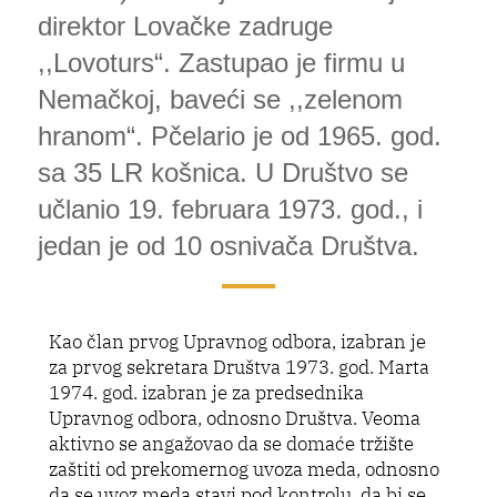
direktor Lovačke zadruge
,,Lovoturs“. Zastupao je firmu u
Nemačkoj, baveći se ,,zelenom
hranom“. Pčelario je od 1965. god.
sa 35 LR košnica. U Društvo se
učlanio 19. februara 1973. god., i
jedan je od 10 osnivača Društva.
Kao član prvog Upravnog odbora, izabran je
za prvog sekretara Društva 1973. god. Marta
1974. god. izabran je za predsednika
Upravnog odbora, odnosno Društva. Veoma
aktivno se angažovao da se domaće tržište
zaštiti od prekomernog uvoza meda, odnosno
da se uvoz meda stavi pod kontrolu, da bi se