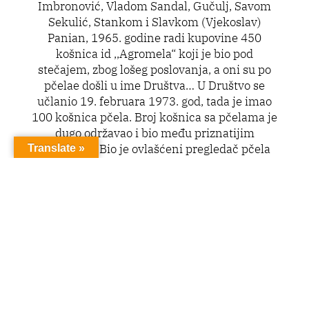
Imbronović, Vladom Sandal, Gučulj, Savom
Sekulić, Stankom i Slavkom (Vjekoslav)
Panian, 1965. godine radi kupovine 450
košnica id ,,Agromela“ koji je bio pod
stečajem, zbog lošeg poslovanja, a oni su po
pčelae došli u ime Društva… U Društvo se
učlanio 19. februara 1973. god, tada je imao
100 košnica pčela. Broj košnica sa pčelama je
dugo održavao i bio među priznatijim
pčelarima. Bio je ovlašćeni pregledač pčela
Translate »
(1978.). U njegovoj porodici niko nije nastavio
pčelarenje. Sa njim je pčelarila supruga
Zagorka.