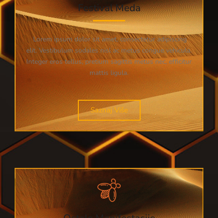
Festival Meda
Lorem ipsum dolor sit amet, consectetur adipiscing
elit. Vestibulum sodales nisl ac metus congue vehicula.
Integer eros tellus, pretium sagittis metus nec, efficitur
mattis ligula.
Saznaj Više
Ostale Manifestacije