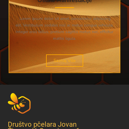
Lorem ipsum dolor sit amet, consectetur adipiscing
elit. Vestibulum sodales nisl ac metus congue vehicula.
Integer eros tellus, pretium sagittis metus nec, efficitur
mattis ligula.
Saznaj Više
Društvo pčelara Jovan