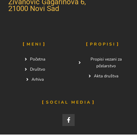
Živanović Gagarinova 6,
21000 Novi Sad
MENI
PROPISI
Početna
Propisi vezani za
pčelarstvo
Društvo
Akta društva
Arhiva
SOCIAL MEDIA
F
a
c
e