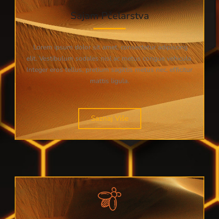
Sajam Pčelarstva
Lorem ipsum dolor sit amet, consectetur adipiscing
elit. Vestibulum sodales nisl ac metus congue vehicula.
Integer eros tellus, pretium sagittis metus nec, efficitur
mattis ligula.
Saznaj Više